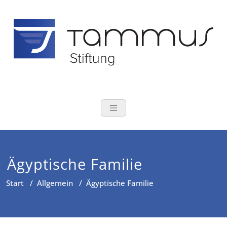
Zum
Inhalt
springen
TAMMUS Stift
Tomas und Susanne Tamm
Ägyptische Familie
Start
/
Allgemein
/
Ägyptische Familie