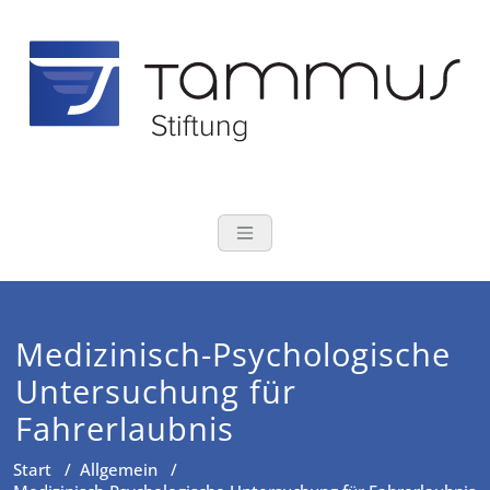
Zum
Inhalt
springen
TAMMUS Stift
Tomas und Susanne Tamm
Medizinisch-Psychologische
Untersuchung für
Fahrerlaubnis
Start
/
Allgemein
/