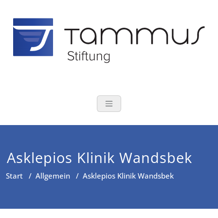
Zum
Inhalt
springen
TAMMUS Stift
Tomas und Susanne Tamm
Asklepios Klinik Wandsbek
Start
/
Allgemein
/
Asklepios Klinik Wandsbek