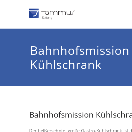
Zum
Inhalt
springen
TAMMUS 
Tomas und Susann
Bahnhofsmission
Kühlschrank
Bahnhofsmission Kühlschr
Der heißersehnte, große Gastro-Kühlschrank ist d