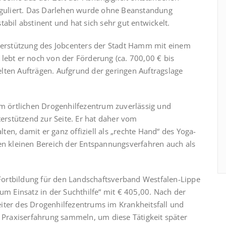
reguliert. Das Darlehen wurde ohne Beanstandung
 stabil abstinent und hat sich sehr gut entwickelt.
nterstützung des Jobcenters der Stadt Hamm mit einem
lebt er noch von der Förderung (ca. 700,00 € bis
lten Aufträgen. Aufgrund der geringen Auftragslage
im örtlichen Drogenhilfezentrum zuverlässig und
terstützend zur Seite. Er hat daher vom
en, damit er ganz offiziell als „rechte Hand“ des Yoga-
sen kleinen Bereich der Entspannungsverfahren auch als
e Fortbildung für den Landschaftsverband Westfalen-Lippe
 Einsatz in der Suchthilfe“ mit € 405,00. Nach der
iter des Drogenhilfezentrums im Krankheitsfall und
o Praxiserfahrung sammeln, um diese Tätigkeit später