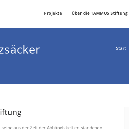
Projekte
Über die TAMMUS Stiftung
Stiftung
e Tamm
zsäcker
Start
iftung
h seine aus der Zeit der Abhängigkeit entstandenen