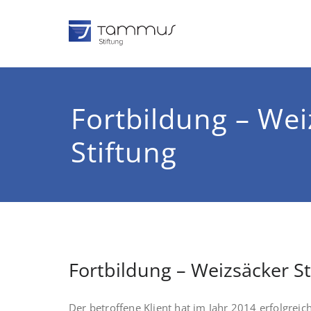
Zum
Inhalt
springen
TAMMUS 
Tomas und Susann
Fortbildung – Wei
Stiftung
Fortbildung – Weizsäcker St
Der betroffene Klient hat im Jahr 2014 erfolgreic