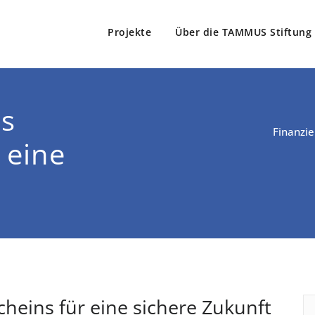
Projekte
Über die TAMMUS Stiftung
Stiftung
e Tamm
es
Finanzie
 eine
heins für eine sichere Zukunft