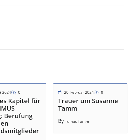
t 2024
0
20. Februar 2024
0
es Kapitel für
Trauer um Susanne
MMUS
Tamm
g: Berufung
By
Tomas Tamm
uen
dsmitglieder