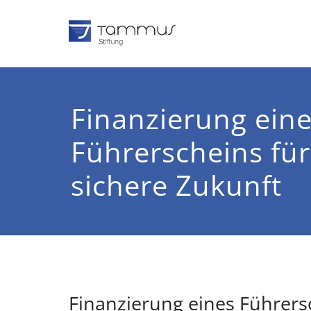
Zum
Inhalt
springen
TAMMUS 
Tomas und Susann
Finanzierung ein
Führerscheins für
sichere Zukunft
Finanzierung eines Führersc