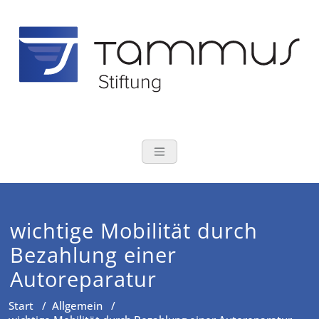
Zum
Inhalt
springen
TAMMUS Stift
Tomas und Susanne Tamm
wichtige Mobilität durch
Bezahlung einer
Autoreparatur
Start
/
Allgemein
/