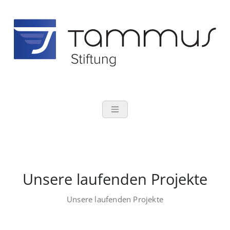
Zum
Inhalt
springen
TAMMUS Stift
Tomas und Susanne Tamm
Unsere laufenden Projekte
Unsere laufenden Projekte