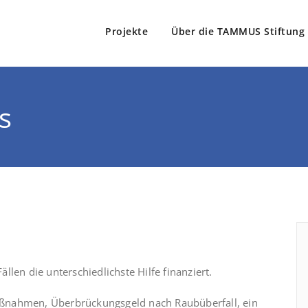
Projekte
Über die TAMMUS Stiftung
Stiftung
e Tamm
s
len die unterschiedlichste Hilfe finanziert.
ßnahmen, Überbrückungsgeld nach Raubüberfall, ein