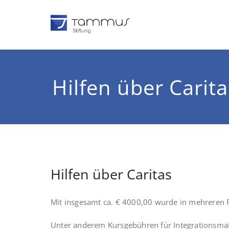
Zum
Inhalt
springen
TAMMUS 
Tomas und Susann
Hilfen über Carita
Hilfen über Caritas
Mit insgesamt ca. € 4000,00 wurde in mehreren Fäl
Unter anderem Kursgebühren für Integrationsma