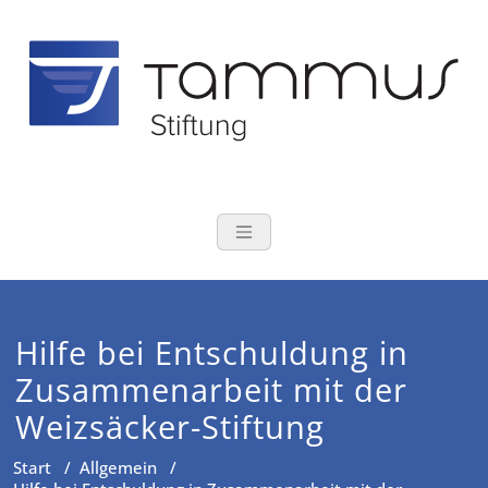
Zum
Inhalt
springen
TAMMUS Stift
Tomas und Susanne Tamm
Hilfe bei Entschuldung in
Zusammenarbeit mit der
Weizsäcker-Stiftung
Start
/
Allgemein
/